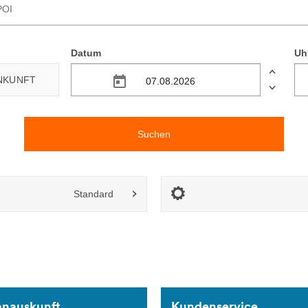
Datum
Uh
NKUNFT
Suchen
anauskunft
Kundenservice