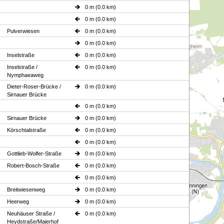
0 m (0.0 km)
0 m (0.0 km)
Pulverwiesen
0 m (0.0 km)
0 m (0.0 km)
Inselstraße
0 m (0.0 km)
Inselstraße /
0 m (0.0 km)
Nymphaeaweg
Dieter-Roser-Brücke /
0 m (0.0 km)
Sirnauer Brücke
0 m (0.0 km)
Sirnauer Brücke
0 m (0.0 km)
Körschtalstraße
0 m (0.0 km)
0 m (0.0 km)
Gottlieb-Wolfer-Straße
0 m (0.0 km)
Robert-Bosch-Straße
0 m (0.0 km)
0 m (0.0 km)
Breitwiesenweg
0 m (0.0 km)
Heerweg
0 m (0.0 km)
Neuhäuser Straße /
0 m (0.0 km)
Heydstraße/Maierhof