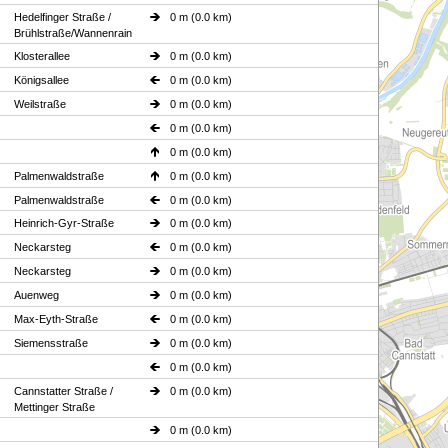
Hedelfinger Straße /
0 m (0.0 km)
Brühlstraße/Wannenrain
Klosterallee
0 m (0.0 km)
Königsallee
0 m (0.0 km)
Weilstraße
0 m (0.0 km)
0 m (0.0 km)
0 m (0.0 km)
Palmenwaldstraße
0 m (0.0 km)
Palmenwaldstraße
0 m (0.0 km)
Heinrich-Gyr-Straße
0 m (0.0 km)
Neckarsteg
0 m (0.0 km)
Neckarsteg
0 m (0.0 km)
Auenweg
0 m (0.0 km)
Max-Eyth-Straße
0 m (0.0 km)
Siemensstraße
0 m (0.0 km)
0 m (0.0 km)
Cannstatter Straße /
0 m (0.0 km)
Mettinger Straße
0 m (0.0 km)