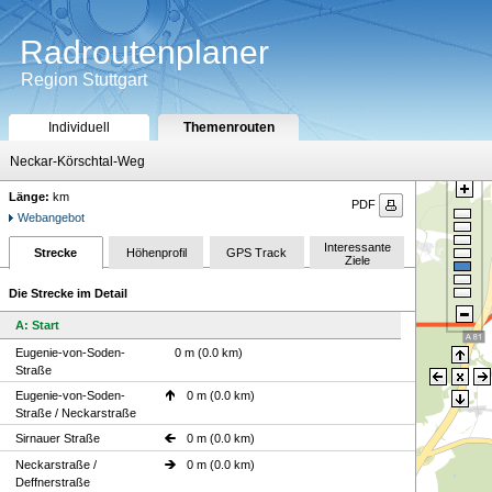
Radroutenplaner
Region Stuttgart
Individuell
Themenrouten
Neckar-Körschtal-Weg
Länge:
km
PDF
Webangebot
Interessante
Strecke
Höhenprofil
GPS Track
Ziele
Die Strecke im Detail
A: Start
Eugenie-von-Soden-
0 m (0.0 km)
Straße
Eugenie-von-Soden-
0 m (0.0 km)
Straße / Neckarstraße
Sirnauer Straße
0 m (0.0 km)
Neckarstraße /
0 m (0.0 km)
Deffnerstraße