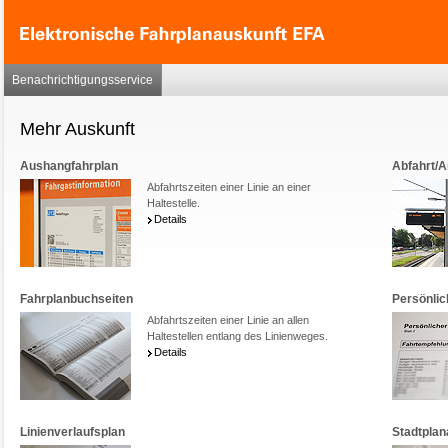
Benachrichtigungsservice
Mehr Auskunft
Aushangfahrplan
Abfahrt/A
Abfahrtszeiten einer Linie an einer
Haltestelle.
Details
Fahrplanbuchseiten
Persönlic
Abfahrtszeiten einer Linie an allen
Haltestellen entlang des Linienweges.
Details
Linienverlaufsplan
Stadtplan