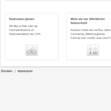
Ticketberater
Radrouten planen
Mehr als nur öffentlicher
Preisvergleich
Nahverkehr
Mit Bike & Ride oder als
Fahrradmitnahme im
Rundum mobil sein mit Bus, Bahn
Radroutenplaner des VVS.
Carsharing, Mitfahrangebote,
Fahrrad und -verleih, Auto und P
Benachrichtigungsservice
Homepage und Desktop mit
unserer Auskunft verlinken
Drucken
|
Impressum
In wenigen Schritten die Fahrplan-
auskunft auf Ihrer Homepage oder
Ihrem Desktop integrieren.