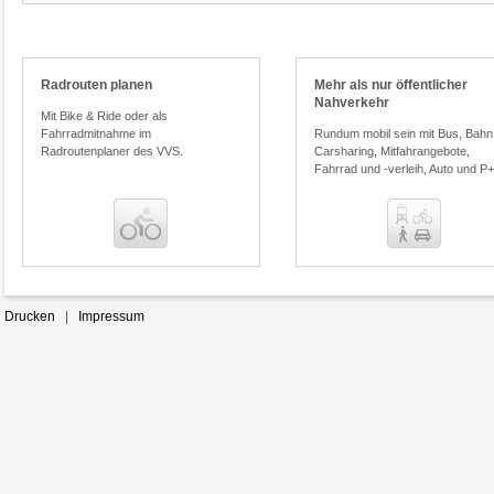
Ticketberater
Radrouten planen
Mehr als nur öffentlicher
Preisvergleich
Nahverkehr
Mit Bike & Ride oder als
Fahrradmitnahme im
Rundum mobil sein mit Bus, Bahn
Radroutenplaner des VVS.
Carsharing, Mitfahrangebote,
Fahrrad und -verleih, Auto und P
Benachrichtigungsservice
Homepage und Desktop mit
unserer Auskunft verlinken
Drucken
|
Impressum
In wenigen Schritten die Fahrplan-
auskunft auf Ihrer Homepage oder
Ihrem Desktop integrieren.