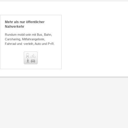
Ticketberater
Mehr als nur öffentlicher
Preisvergleich
Nahverkehr
Rundum mobil sein mit Bus, Bahn,
Carsharing, Mitfahrangebote,
Fahrrad und -verleih, Auto und P+R.
chrichtigungsservice