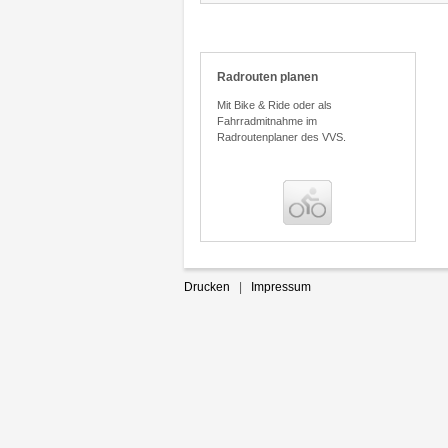
Radrouten planen
Mit Bike & Ride oder als
Fahrradmitnahme im
Radroutenplaner des VVS.
Bena
Homepage und Desktop mit
unserer Auskunft verlinken
Drucken
|
Impressum
In wenigen Schritten die Fahrplan-
auskunft auf Ihrer Homepage oder
Ihrem Desktop integrieren.