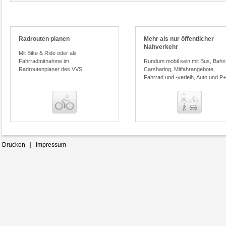
Ticketberater
Radrouten planen
Mehr als nur öffentlicher
Preisvergleich
Nahverkehr
Mit Bike & Ride oder als
Fahrradmitnahme im
Rundum mobil sein mit Bus, Bahn
Radroutenplaner des VVS.
Carsharing, Mitfahrangebote,
Fahrrad und -verleih, Auto und P
Benachrichtigungsservice
Homepage und Desktop mit
unserer Auskunft verlinken
Drucken
|
Impressum
In wenigen Schritten die Fahrplan-
auskunft auf Ihrer Homepage oder
Ihrem Desktop integrieren.