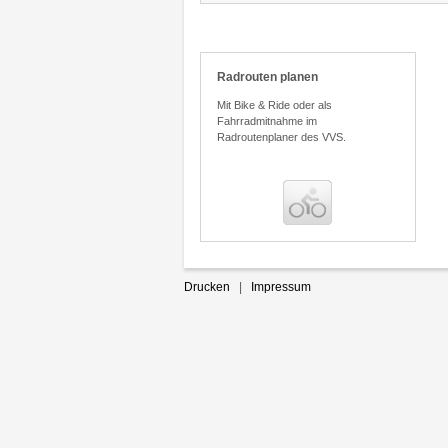
Radrouten planen
Mit Bike & Ride oder als
Fahrradmitnahme im
Radroutenplaner des VVS.
Bena
Homepage und Desktop mit
unserer Auskunft verlinken
Drucken
|
Impressum
In wenigen Schritten die Fahrplan-
auskunft auf Ihrer Homepage oder
Ihrem Desktop integrieren.