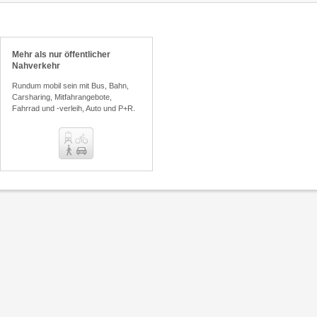
Ticketberater
Mehr als nur öffentlicher
Preisvergleich
Nahverkehr
Rundum mobil sein mit Bus, Bahn,
Carsharing, Mitfahrangebote,
Fahrrad und -verleih, Auto und P+R.
chrichtigungsservice